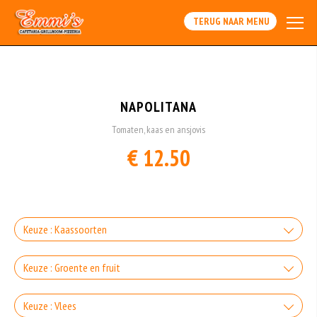
Array
TERUG NAAR MENU
NAPOLITANA
Tomaten, kaas en ansjovis
€ 12.50
Keuze : Kaassoorten
Kaas
Keuze : Groente en fruit
+€1.00
Paprika
Keuze : Vlees
Feta kaas