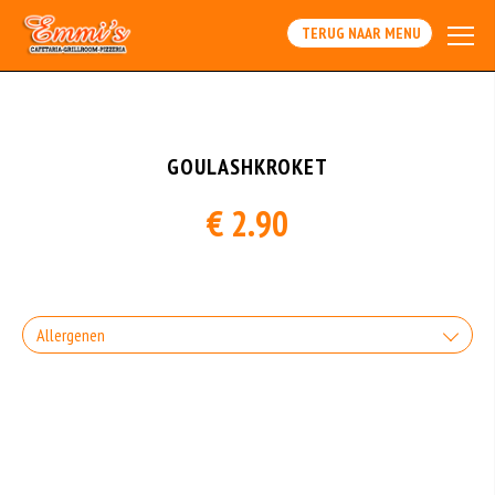
Array
TERUG NAAR MENU
GOULASHKROKET
€ 2.90
Allergenen
Geen aangegeven allergenen.