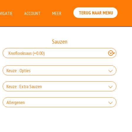
TERUG NAAR MENU
VIGATIE
ACCOUNT
MEER
Sauzen
Keuze : Opties
Zonder sla
Keuze : Extra Sauzen
+0.00
Knoflooksaus
Allergenen
Zonder groente
+€0.90
Incl. € 0.05 Wettelijke SUP milieutoeslag
+0.00
Geen aangegeven allergenen.
Whiskeysaus
Zonder komkommer