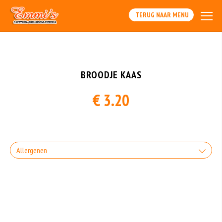
Array
TERUG NAAR MENU
BROODJE KAAS
€ 3.20
Allergenen
Geen aangegeven allergenen.